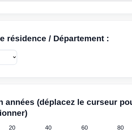
de résidence / Département :
n années (déplacez le curseur po
ionner)
20
40
60
80