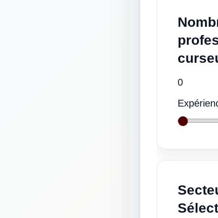
Nombr
profe
curseu
0
Expérienc
Secteu
Sélect