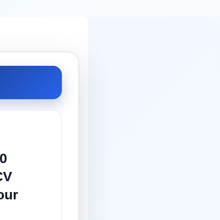
10
CV
our