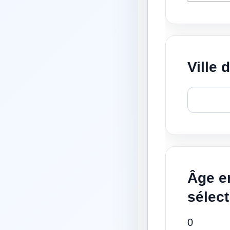
Ville 
Âge e
sélect
0